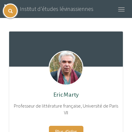
Institut d'études lévinassiennes
Toggl
navig
Eric Marty
Professeur de littérature française, Université de Paris
VII
Plus d'infos