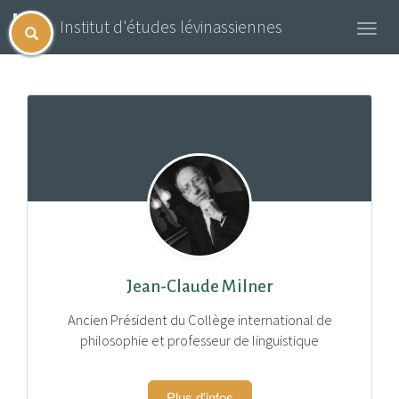
Institut d'études lévinassiennes
Toggl
navig
Jean-Claude Milner
Ancien Président du Collège international de
philosophie et professeur de linguistique
Plus d'infos