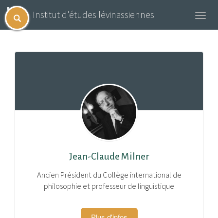
Institut d'études lévinassiennes
Toggl
navig
Jean-Claude Milner
Ancien Président du Collège international de
philosophie et professeur de linguistique
Plus d'infos