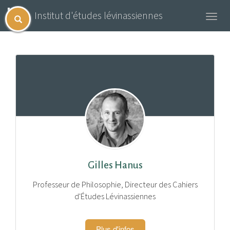
Institut d'études lévinassiennes
Toggl
navig
Gilles Hanus
Professeur de Philosophie, Directeur des Cahiers
d'Études Lévinassiennes
Plus d'infos