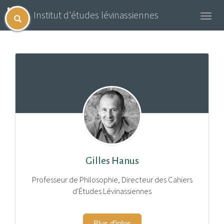
Institut d'études lévinassiennes
Toggl
navig
Gilles Hanus
Professeur de Philosophie, Directeur des Cahiers
d'Études Lévinassiennes
Plus d'infos