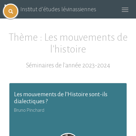
Institut d'études lévinassiennes
Toggl
navig
Thème : Les mouvements de
l’histoire
Séminaires de l'année 2023-2024
Les mouvements de l’Histoire sont-ils
dialectiques ?
Bruno Pinchard